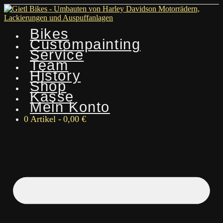
Bikes
Custompainting
Service
Team
History
Shop
Kasse
Mein Konto
0 Artikel
0,00 €