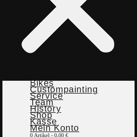
Bikes
Custompainting
Service
Team
History
Shop
Kasse
Mein Konto
0 Artikel
0,00 €