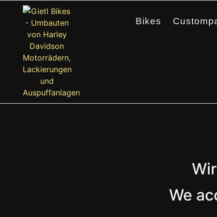
Bikes
Custompa
Wir
We ac