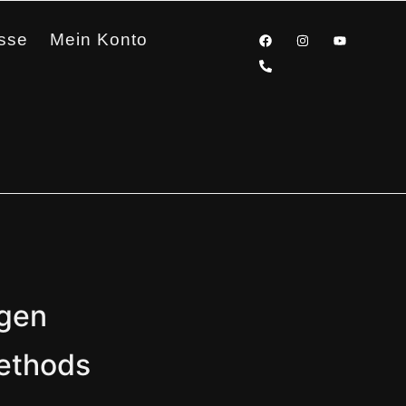
sse
Mein Konto
ngen
ethods