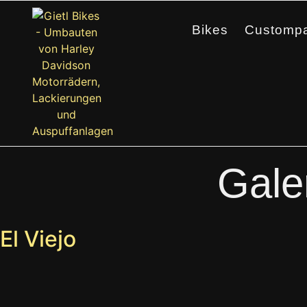
Bikes
Custompa
Gale
El Viejo