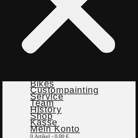
Bikes
Custompainting
Service
Team
History
Shop
Kasse
Mein Konto
0 Artikel
0,00 €