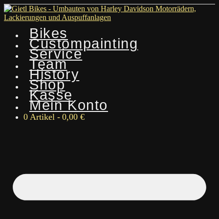
Bikes
Custompainting
Service
Team
History
Shop
Kasse
Mein Konto
0 Artikel
0,00 €