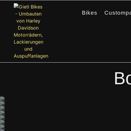
Bikes
Custompa
B