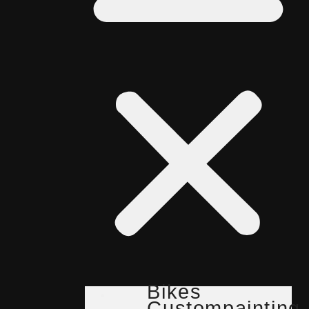
Bikes
Custompainting