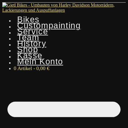
Bikes
Custompainting
Service
Team
History
Shop
Kasse
Mein Konto
0 Artikel
0,00 €