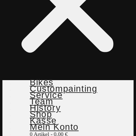
Bikes
Custompainting
Service
Team
History
Shop
Kasse
Mein Konto
0 Artikel
0,00 €