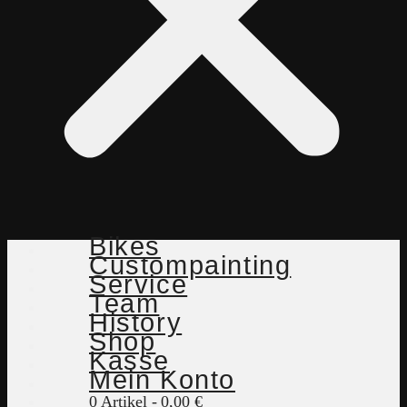
Bikes
Custompainting
Service
Team
History
Shop
Kasse
Mein Konto
0 Artikel
0,00 €