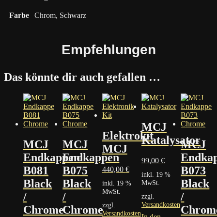
Farbe
Chrom, Schwarz
Empfehlungen
Das könnte dir auch gefallen …
MCJ
Elektrokit
Katalysator
MCJ
MCJ
MCJ
MCJ
Endkappen
Endkappen
Endka
99,00
€
B081
B075
B073
440,00
€
inkl. 19 %
Black
Black
Black
MwSt.
inkl. 19 %
MwSt.
/
/
/
zzgl.
Versandkosten
zzgl.
Chrome
Chrome
Chrom
Versandkosten
In den