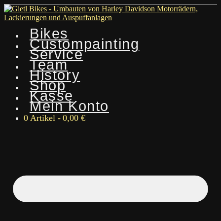
Bikes
Custompainting
Service
Team
History
Shop
Kasse
Mein Konto
0 Artikel
0,00 €