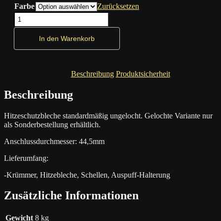
Farbe
Zurücksetzen
MCJ
Supershort-
Krümmeranlage
In den Warenkorb
für
Harley
Davidson
Softail-
Beschreibung
Produktsicherheit
Modelle
chrom/schwarz
Beschreibung
Menge
Hitzeschutzbleche standardmäßig ungelocht. Gelochte Variante nur
als Sonderbestellung erhältlich.
Anschlussdurchmesser: 44,5mm
Lieferumfang:
-Krümmer, Hitzebleche, Schellen, Auspuff-Halterung
Zusätzliche Informationen
Gewicht
8 kg