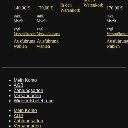
In den
Warenkorb
140,00
€
170,00
€
170,00
€
Warenkorb
inkl.
inkl.
inkl.
MwSt.
MwSt.
MwSt.
zzgl.
zzgl.
zzgl.
Versandkosten
Versandkosten
Versandkoste
Ausführung
Ausführung
Ausführun
Dieses
Dieses
Dies
wählen
wählen
wählen
Produkt
Produkt
Prod
weist
weist
weis
mehrere
mehrere
mehr
Varianten
Varianten
Vari
auf.
auf.
auf.
Die
Die
Die
Mein Konto
Optionen
Optionen
Opti
AGB
können
können
kön
Zahlungsarten
auf
auf
auf
Versandarten
der
der
der
Widerrufsbelehrung
Produktseite
Produktseite
Prod
gewählt
gewählt
gewä
Mein Konto
werden
werden
wer
AGB
Zahlungsarten
Versandarten