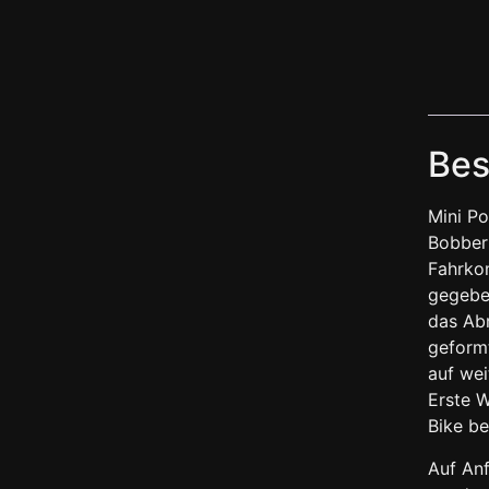
Bes
Mini Po
Bobberl
Fahrkom
gegeben
das Abr
geformt
auf wei
Erste W
Bike b
Auf Anf