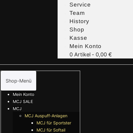
Service
Team
History
Shop
Kasse
Mein Konto
0 Artikel
0,00 €
Shop-Menü
Mein Konto
MCJ SALE
MCJ
MCJ Auspuff-Anlagen
MCJ für Sportster
MCJ für Softail