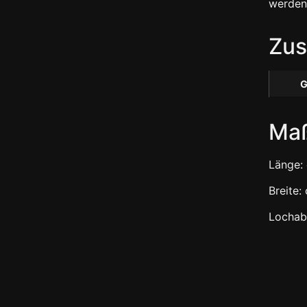
werden
Zus
G
Ma
Länge:
Breite:
Lochab