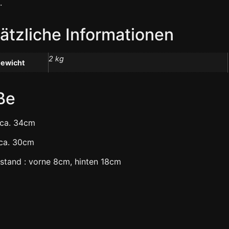
.
ätzliche Informationen
2 kg
ewicht
ße
 ca. 34cm
 ca. 30cm
stand : vorne 8cm, hinten 18cm