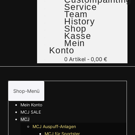
Service
Team
History
Shop
Kasse
Mein
Konto
0 Artikel
0,00 €
Shop-Menü
Mein Konto
MCJ SALE
MCJ
MCJ Auspuff-Anlagen
MCJ für Sportster