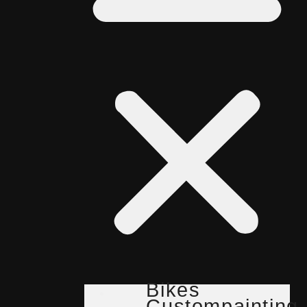
Bikes
Custompainting