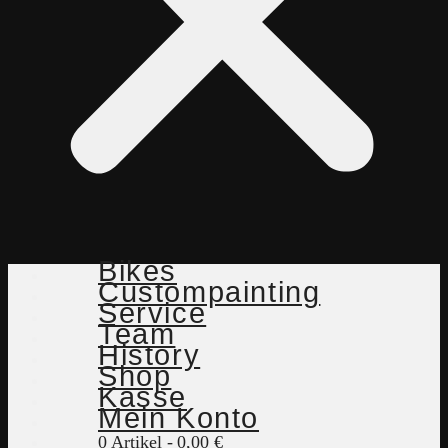
Bikes
Custompainting
Service
Team
History
Shop
Kasse
Mein Konto
0 Artikel
0,00 €