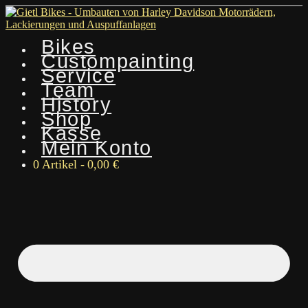
Bikes
Custompainting
Service
Team
History
Shop
Kasse
Mein Konto
0 Artikel
0,00 €