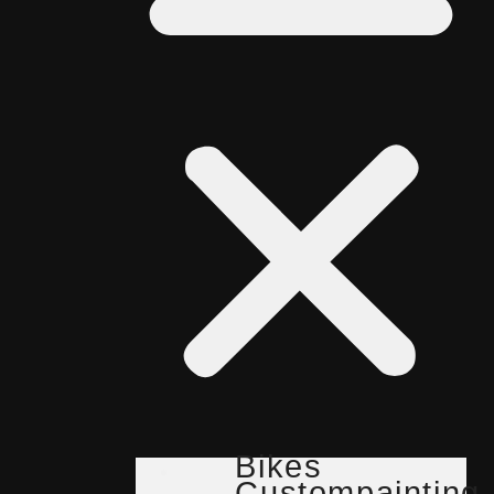
Bikes
Custompainting