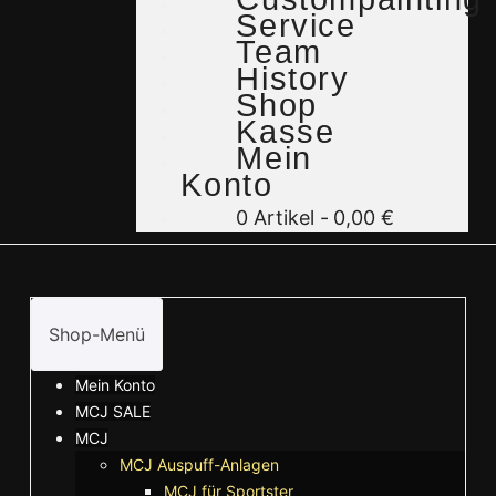
Service
Team
History
Shop
Kasse
Mein
Konto
0 Artikel
0,00 €
Shop-Menü
Mein Konto
MCJ SALE
MCJ
MCJ Auspuff-Anlagen
MCJ für Sportster