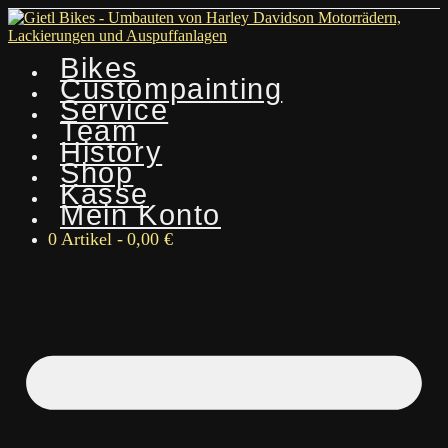
Bikes
Custompainting
Service
Team
History
Shop
Kasse
Mein Konto
0 Artikel
0,00 €