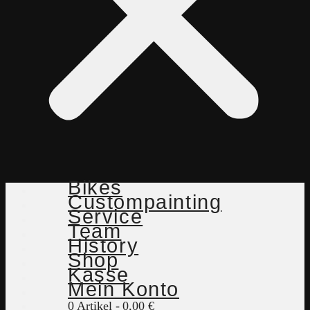
Bikes
Custompainting
Service
Team
History
Shop
Kasse
Mein Konto
0 Artikel
0,00 €