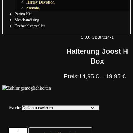
Harley Davidson
Yamaha
Patina Kit
Merchandising
Drehzahlversteller
SKU: GBBP014-1
Halterung Joost H
Box
14,95
€
–
19,95
€
Farbe
Halterung