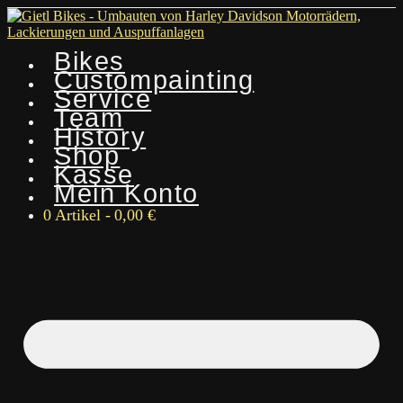
Bikes
Custompainting
Service
Team
History
Shop
Kasse
Mein Konto
0 Artikel
0,00 €