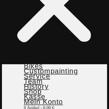
Bikes
Custompainting
Service
Team
History
Shop
Kasse
Mein Konto
0 Artikel
0,00 €