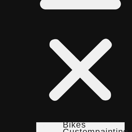
Bikes
Custompainting